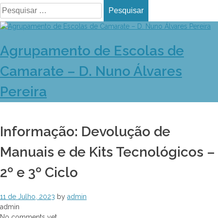
Pesquisar
por:
Skip
to
content
Agrupamento de Escolas de
Camarate – D. Nuno Álvares
Pereira
Informação: Devolução de
Manuais e de Kits Tecnológicos –
2º e 3º Ciclo
11 de Julho, 2023
by
admin
admin
No comments yet