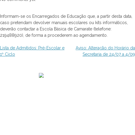
Informam-se os Encarregados de Educação que, a partir desta data,
caso pretendam devolver manuais escolares ou kits informáticos,
deverão contactar a Escola Básica de Camarate (telefone:
219488920), de forma a procederem ao agendamento.
Navegação
Lista de Admitidos: Pré-Escolar e
Aviso: Alteração do Horário da
1º Ciclo
Secretaria de 24/07 a 4/09
de
artigos
Contactos
Rua Deficientes das Forças Armadas, n.º 4
2680-120 Camarate
Tel: 219 488 920
Email: info@aec.edu.pt